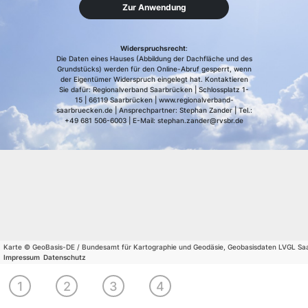
Zur Anwendung
Widerspruchsrecht
:
Die Daten eines Hauses (Abbildung der Dachfläche und des
Grundstücks) werden für den Online-Abruf gesperrt, wenn
der Eigentümer Widerspruch eingelegt hat. Kontaktieren
Sie dafür: Regionalverband Saarbrücken | Schlossplatz 1-
15 | 66119 Saarbrücken | www.regionalverband-
saarbruecken.de | Ansprechpartner: Stephan Zander | Tel.:
+49 681 506-6003 | E-Mail: stephan.zander@rvsbr.de
Karte © GeoBasis-DE / Bundesamt für Kartographie und Geodäsie, Geobasisdaten LVGL Sa
Impressum
Datenschutz
Wählen
Wählen
Sie
Wirtschaftlichkeit
Fachleute
1
2
3
4
Sie Ihr
Ihren
berechnen
finden
Gebäude
Wohnort